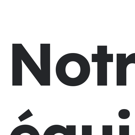
Not
équ