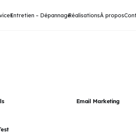
vices
Entretien – Dépannage
Réalisations
À propos
Con
ls
Email Marketing
Test